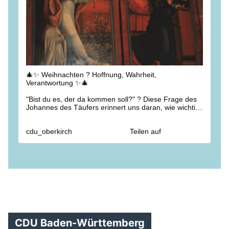
🎄✨ Weihnachten ? Hoffnung, Wahrheit,
Verantwortung ✨🎄
"Bist du es, der da kommen soll?" ? Diese Frage des
Johannes des Täufers erinnert uns daran, wie wichtig
Wahrheit und Gerechtigkeit sind. Werte, die uns als
CDU auch heute leiten ? in der Kommunalpolitik wie
cdu_oberkirch
Teilen auf
auf allen politischen Ebenen.
Die Weihnachtsgeschichte ermutigt uns,
Verantwortung zu übernehmen und unsere
Überzeugungen in konkretes politisches Handeln