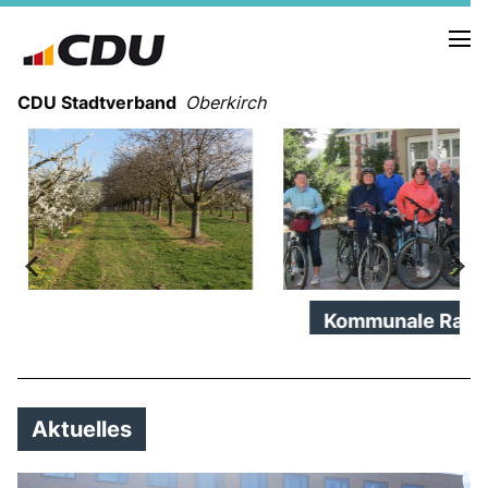
CDU Stadtverband
Oberkirch
STADTVERBAND OBERKIRCH
Kommunale Radtour 2024
BOTTENAU
HASLACH
NUSSBACH
RINGELBACH
ÖDSBACH
STADELHOFEN