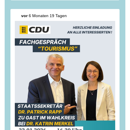
#
cdu
#
oberkirch
#
cdubadenw
ürttemberg
#
kommunalpolitik
#
lantagswahl
cdu_oberkirch
Teilen auf
vor
6 Monaten 19 Tagen