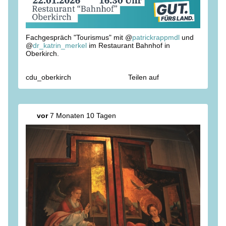
Fachgespräch "Tourismus" mit @
patrickrappmdl
und
@
dr_katrin_merkel
im Restaurant Bahnhof in
Oberkirch.
cdu_oberkirch
Teilen auf
vor
7 Monaten 10 Tagen