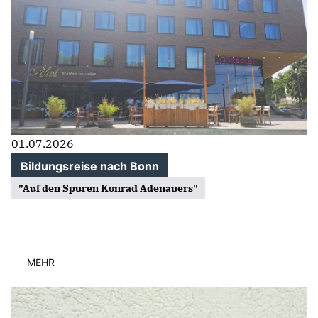
TIERGARTEN
ZUSENHOFEN
Aktuelles
MITGLIEDER
INFORMATIONEN
CDU Kreisverband Ortenau
Frauenunion Ortenau
Junge Union Ortenau
MIT Ortenau - Mittelstandsvereinigung
01.07.2026
Grundsatzprogramm
Bildungsreise nach Bonn
PAPIERE ZUR BUNDESTAGSWAHL 2025
"Auf den Spuren Konrad Adenauers"