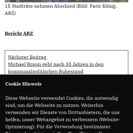
15 Stadträte nehmen Abschied (Bild: Paric König,
ARZ)
Bericht ARZ
Nächster Beitrag
Michael Braun geht nach 35 Jahren in den
kommunalpolitischen Ruhestand
Cookie Hinweis
Diese Webseite verwendet Cookies, die notwendig
sind, um die Webseite zu nutzen. Weiterhin
verwenden wir Dienste von Drittanbietern, die uns
IMPRESSUM
helfen, unser Webangebot zu verbessern (Website-
Optmierung). Für die Verwendung bestimmter
DATENSCHUTZ