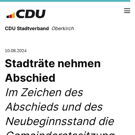
CDU Stadtverband
Oberkirch
10.08.2024
Stadträte nehmen
Abschied
Im Zeichen des
STADTVERBAND OBERKIRCH
BOTTENAU
Abschieds und des
HASLACH
NUSSBACH
Neubeginnsstand die
RINGELBACH
ÖDSBACH
STADELHOFEN